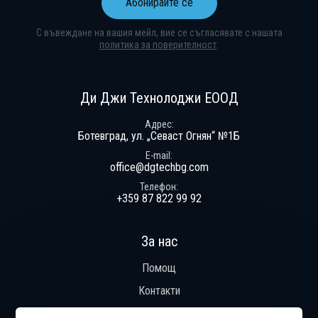
Абонирайте се
С въвеждане на вашия мейл, вие се съгласявате с нашата
политика за поверителност
.
Абонирай се за нашия бюлетин
Получавай ексклузивни оферти и н
Ди Джи Технолоджи ЕООД
Адрес
Ботевград, ул. „Севаст Огнян“ №1Б
E-mail
office@dgtechbg.com
Телефон
+359 87 822 99 92
За нас
Помощ
Контакти