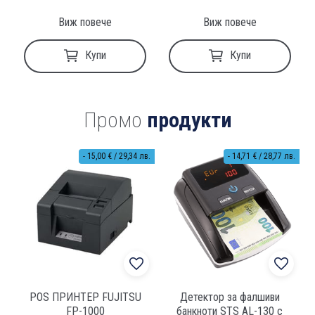
Виж повече
Виж повече
Купи
Купи
Промо
продукти
- 15,00 € / 29,34 лв.
- 14,71 € / 28,77 лв.
POS ПРИНТЕР FUJITSU
Детектор за фалшиви
FP-1000
банкноти STS AL-130 с