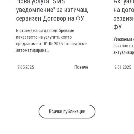
Нова услуга "SMS
Актуал
уведомление" за изтичащ
на дого
сервизен Договор на ФУ
сервиз
ФУ
В стремежа си да подобряваме
качеството на услугите, които
Уважаеми к
предлагаме от 01.05.2025г. въведохме
считано от
автоматизирана...
актуализир
Повече
7.05.2025
8.01.2025
Всички публикации