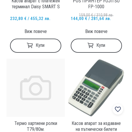
Касов апарат с платежен
POS ПРИНТЕР FUJITSU
терминал Daisy SMART S
FP-1000
159,00 € / 310,98 лв.
232,80 € / 455,32 лв.
144,00 € / 281,64 лв.
Виж повече
Виж повече
Купи
Купи
Термо хартиени ролки
Касов апарат за издаване
Т79/80м.
на пътнически билети