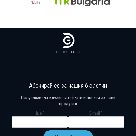
Продуктът е добавен в количката!
Изберете дали да отидете в количката или да продължите с пазару
Абонирай се за нашия бюлетин
Получавай ексклузивни оферти и новини за нови
продукти
*
*
Име
E-mail