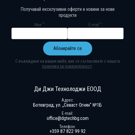
Получавай ексклузивни оферти и новини за нови
продукти
*
*
Име
E-mail
Абонирайте се
С въвеждане на вашия мейл, вие се съгласявате с нашата
политика за поверителност
.
Абонирай се за нашия бюлетин
Получавай ексклузивни оферти и н
Ди Джи Технолоджи ЕООД
Адрес
Ботевград, ул. „Севаст Огнян“ №1Б
E-mail
office@dgtechbg.com
Телефон
+359 87 822 99 92