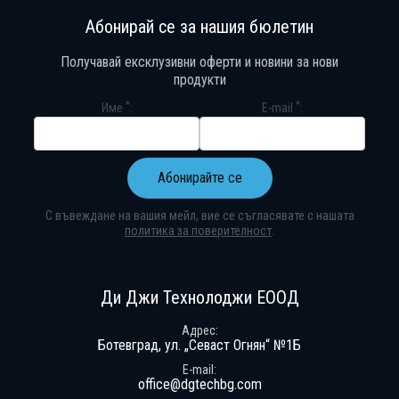
Абонирай се за нашия бюлетин
Получавай ексклузивни оферти и новини за нови
продукти
*
*
Име
E-mail
Абонирайте се
С въвеждане на вашия мейл, вие се съгласявате с нашата
политика за поверителност
.
Абонирай се за нашия бюлетин
Получавай ексклузивни оферти и н
Ди Джи Технолоджи ЕООД
Адрес
Ботевград, ул. „Севаст Огнян“ №1Б
E-mail
office@dgtechbg.com