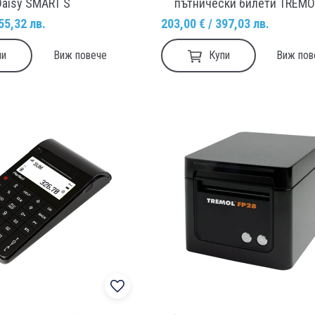
Daisy SMART S
пътнически билети TREMO
55,32 лв.
203,00 € / 397,03 лв.
пи
Купи
Виж повече
Виж пов