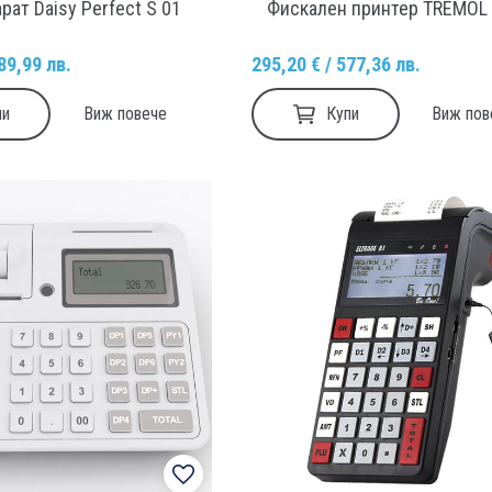
рат Daisy Perfect S 01
Фискален принтер TREMOL
89,99 лв.
295,20 € / 577,36 лв.
пи
Купи
Виж повече
Виж пов