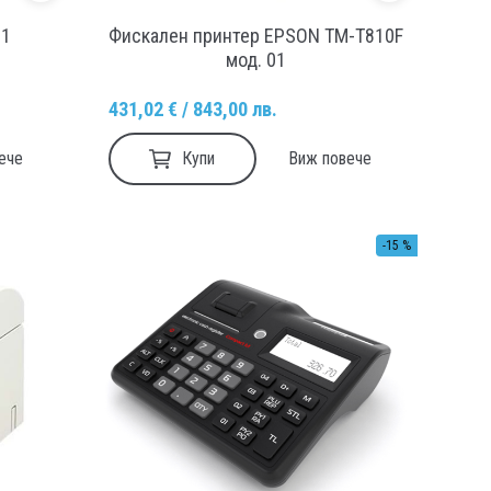
B1
Фискален принтер EPSON TM-T810F
мод. 01
431,02 € / 843,00 лв.
Купи
ече
Виж повече
-15 %