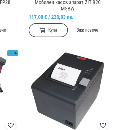
 FP28
Мобилен касов апарат ZIT B20
MSBW
117,00 € / 228,83 лв.
Купи
ече
Виж повече
-10 %