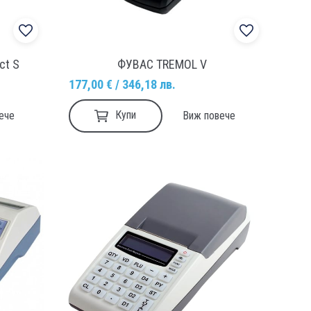
ct S
ФУВАС TREMOL V
177,00 € / 346,18 лв.
Купи
ече
Виж повече