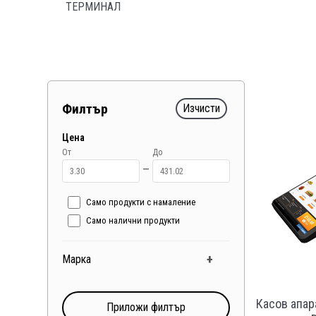
ТЕРМИНАЛ
Филтър
Изчисти
Цена
От
До
—
Само продукти с намаление
Само налични продукти
+
Марка
Касов апар
Приложи филтър