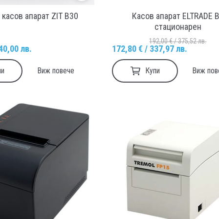
касов апарат ZIT B30
Касов апарат ELTRADE 
стационарен
192,00 € / 375,52 лв.
40,00 лв.
172,80 € / 337,97 лв.
пи
Купи
Виж повече
Виж пов