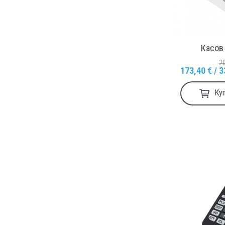
Касов
20
173,40 € / 3
Ку