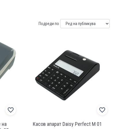
Подреди по
 на
Касов апарат Daisy Perfect M 01