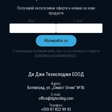
Получавай ексклузивни оферти и новини за нови
продукти
*
*
Име
E-mail
Абонирайте се
С въвеждане на вашия мейл, вие се съгласявате с нашата
политика за поверителност
.
Абонирай се за нашия бюлетин
Получавай ексклузивни оферти и н
Ди Джи Технолоджи ЕООД
Адрес
Ботевград, ул. „Севаст Огнян“ №1Б
E-mail
office@dgtechbg.com
Телефон
+359 87 822 99 92