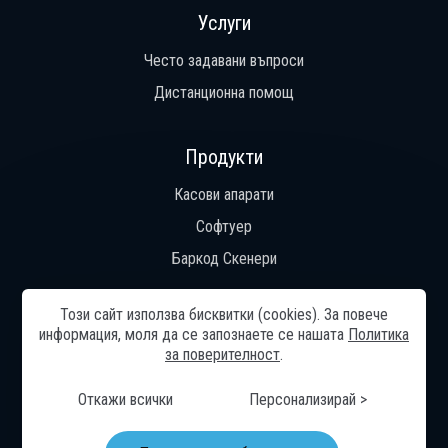
Услуги
Често задавани въпроси
Дистанционна помощ
Продукти
Касови апарати
Софтуер
Баркод Скенери
Този сайт използва бисквитки (cookies). За повече
информация, моля да се запознаете се нашaтa
Политика
Общи условия
Начало
Общи условия
Често задавани
за поверителност
.
въпроси
Контакти
Реализирани проекти
Помощ
Дистанционна помощ
Онлайн разрешаване на спорове
Управление на бисквитките
Карта на сайта
Откажи всички
Персонализирай >
© 2024—2026 „Ди Джи Технолоджи“ ЕООД