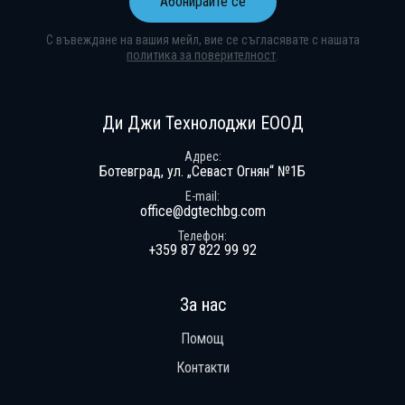
Абонирайте се
С въвеждане на вашия мейл, вие се съгласявате с нашата
политика за поверителност
.
Абонирай се за нашия бюлетин
Получавай ексклузивни оферти и н
Ди Джи Технолоджи ЕООД
Адрес
Ботевград, ул. „Севаст Огнян“ №1Б
E-mail
office@dgtechbg.com
Телефон
+359 87 822 99 92
За нас
Помощ
Контакти