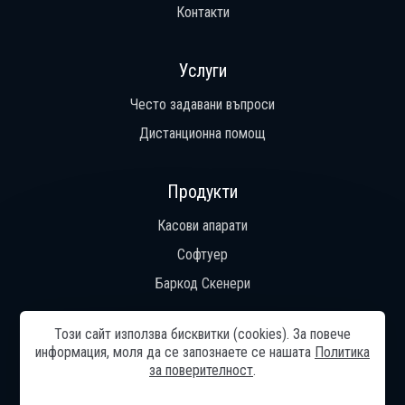
Контакти
Услуги
Често задавани въпроси
Дистанционна помощ
Продукти
Касови апарати
Софтуер
Баркод Скенери
Този сайт използва бисквитки (cookies). За повече
информация, моля да се запознаете се нашaтa
Политика
Общи условия
Начало
Общи условия
Често задавани
за поверителност
.
въпроси
Контакти
Реализирани проекти
Помощ
Дистанционна помощ
Онлайн разрешаване на спорове