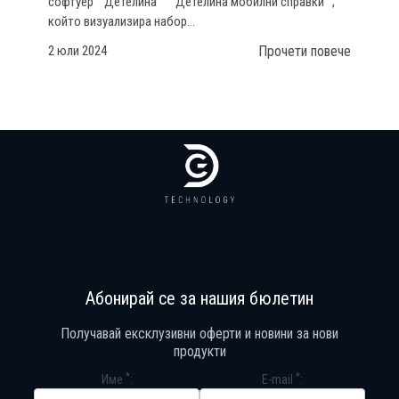
софтуер ""Детелина"" ""Детелина мобилни справки"",
който визуализира набор...
2 юли 2024
Прочети повече
Абонирай се за нашия бюлетин
Получавай ексклузивни оферти и новини за нови
продукти
*
*
Име
E-mail