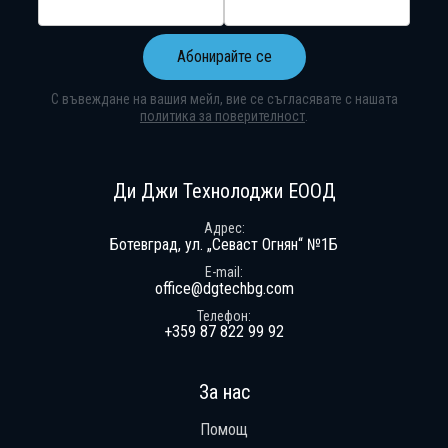
Абонирайте се
С въвеждане на вашия мейл, вие се съгласявате с нашата
политика за поверителност
.
Абонирай се за нашия бюлетин
Получавай ексклузивни оферти и н
Ди Джи Технолоджи ЕООД
Адрес
Ботевград, ул. „Севаст Огнян“ №1Б
E-mail
office@dgtechbg.com
Телефон
+359 87 822 99 92
За нас
Помощ