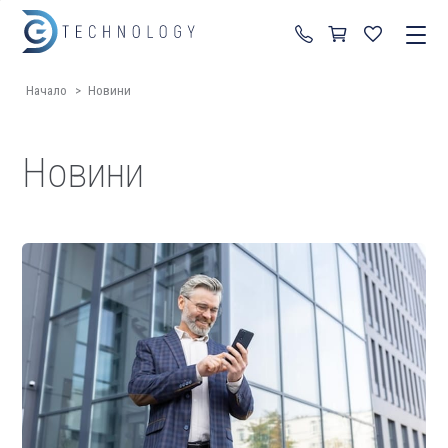
+359 87 822 99 92
Начало
>
Новини
Новини