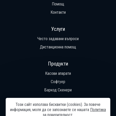
Помощ
Контакти
Услуги
Често задавани въпроси
Дистанционна помощ
Продукти
Касови апарати
Софтуер
Баркод Скенери
Този сайт използва бисквитки (cookies). За повече
информация, моля да се запознаете се нашaтa
Политика
Общи условия
Начало
Общи условия
Често задавани
за поверителност
.