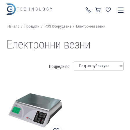
+359 87 822 99 92
Начало
/
Продукти
/
POS Оборудване
/
Електронни везни
Електронни везни
Подреди по