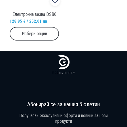
Електронна везна DSB6
128,85 € / 252,01 лв.
Избери опции
Продуктът е добавен в количката!
Изберете дали да отидете в количката или да продължите с пазару
Абонирай се за нашия бюлетин
Получавай ексклузивни оферти и новини за нови
продукти