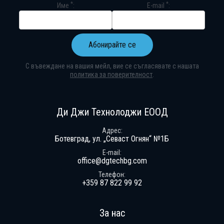
*
*
Име
E-mail
Абонирайте се
С въвеждане на вашия мейл, вие се съгласявате с нашата
политика за поверителност
.
Абонирай се за нашия бюлетин
Получавай ексклузивни оферти и н
Ди Джи Технолоджи ЕООД
Адрес
Ботевград, ул. „Севаст Огнян“ №1Б
E-mail
office@dgtechbg.com
Телефон
+359 87 822 99 92
За нас