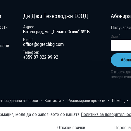
и
Ди Джи Технолоджи ЕООД
Абонира
рати
Адрес
Получавай
Ботевград, ул. „Севаст Огнян“ №1Б
*
Име
E-mail
office@dgtechbg.com
енери
Телефон
+359 87 822 99 92
Абон
С въвеждан
поверител
Абонирай 
Получавай
сто задавани въпроси
Контакти
Реализирани проекти
Помощ
формация, моля да се запознаете се нашaтa
Политика за поверително
Откажи всички
Персона