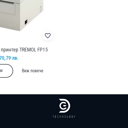
 принтер TREMOL FP15
70,79 лв.
пи
Виж повече
ването.