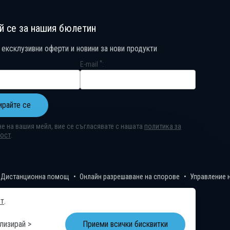
й се за нашия бюлетин
 ексклузивни оферти и новини за нови продукти
*
E-mail
ирайте се
е на вашия мейл, вие се съгласявате с нашата
политика за
ност
.
се за нашия бюлетин
 ексклузивни оферти и новини за нови продукти
Дистанционна помощ
Онлайн разрешаване на спорове
Управление 
ст
.
лизирай >
Приеми всички бисквитки