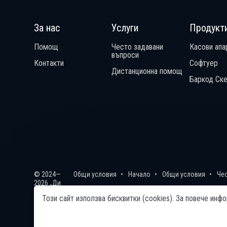
За нас
Услуги
Продукт
Помощ
Често задавани
Касови апа
въпроси
Контакти
Софтуер
Дистанционна помощ
Баркод Ск
© 2024—
Общи условия
Начало
Общи условия
Че
2026 „Ди
Джи
Този сайт използва бисквитки (cookies). За повече ин
Технолоджи“
ЕООД