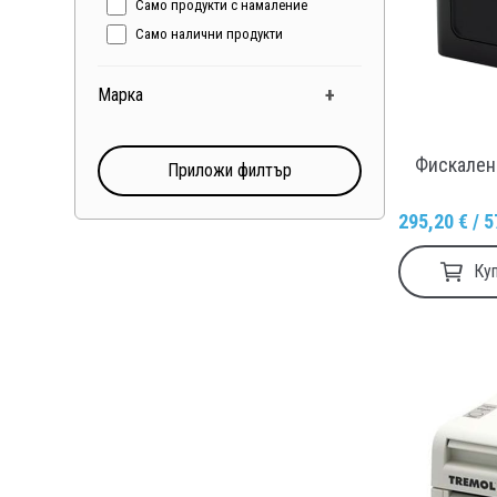
Само продукти с намаление
Само налични продукти
+
Марка
Фискален
Приложи филтър
295,20 € / 5
Ку