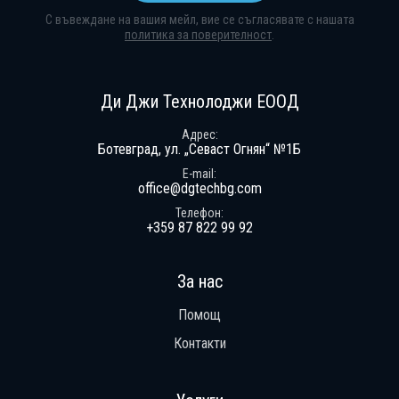
С въвеждане на вашия мейл, вие се съгласявате с нашата
политика за поверителност
.
Абонирай се за нашия бюлетин
Получавай ексклузивни оферти и н
Ди Джи Технолоджи ЕООД
Адрес
Ботевград, ул. „Севаст Огнян“ №1Б
E-mail
office@dgtechbg.com
Телефон
+359 87 822 99 92
За нас
Помощ
Контакти