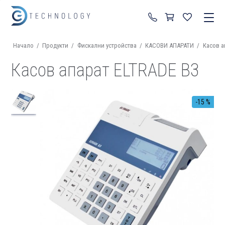
+359 87 822 99 92
Начало
/
Продукти
/
Фискални устройства
/
КАСОВИ АПАРАТИ
/
Касов а
Касов апарат ELTRADE B3
-15 %