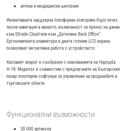
аптеки и медицински центрове
Иновативната хардуерна платформа осигурява бърз печат,
лесна навигация в менюто, възможност за пренос на данни
към Eltrade Cloud или към „Детелина Back Office“.
Ергономичната клавиатура и двата големи LCD екрана
позволяват интуитивна работа с устройството.
Касовият апарат е съобразен с изискванията на Наредба
Н-18. Моделът е съвместим с предлаганите на българския
пазар популярни софтуери за управление на продажбите в
търговските обекти.
Продуктът е добавен в количката!
Изберете дали да отидете в количката или да продължите с паз
Функционални възможности
30 000 артикула