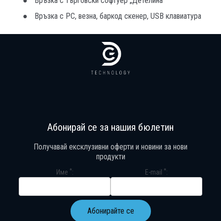
Връзка с търговски софтуер „Детелина“
Връзка с PC, везна, баркод скенер, USB клавиатура
Абонирай се за нашия бюлетин
Получавай ексклузивни оферти и новини за нови
продукти
*
*
Име
E-mail
Абонирайте се