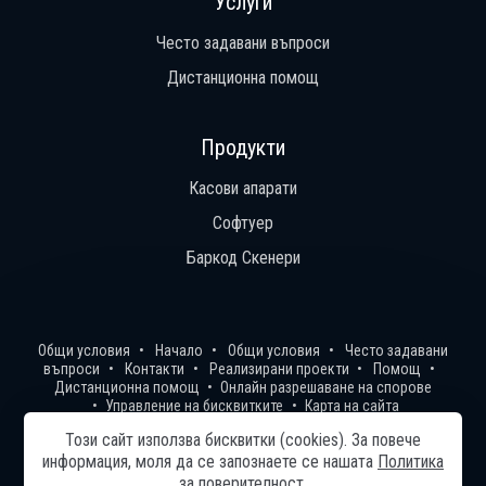
Услуги
Често задавани въпроси
Дистанционна помощ
Продукти
Касови апарати
Софтуер
Баркод Скенери
Общи условия
Начало
Общи условия
Често задавани
въпроси
Контакти
Реализирани проекти
Помощ
Дистанционна помощ
Онлайн разрешаване на спорове
Управление на бисквитките
Карта на сайта
© 2024—2026 „Ди Джи Технолоджи“ ЕООД
Този сайт използва бисквитки (cookies). За повече
информация, моля да се запознаете се нашaтa
Политика
Изработка на сайт върху
Creativiso® Xpress™
(v1.50.18)
* 1 EUR =
за поверителност
.
1.95583 BGN