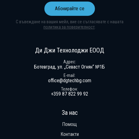
Абонирайте се
С въвеждане на вашия мейл, вие се съгласявате с нашата
политика за поверителност
.
Абонирай се за нашия бюлетин
Получавай ексклузивни оферти и н
Ди Джи Технолоджи ЕООД
Адрес
Ботевград, ул. „Севаст Огнян“ №1Б
E-mail
office@dgtechbg.com
Телефон
+359 87 822 99 92
За нас
Помощ
Контакти