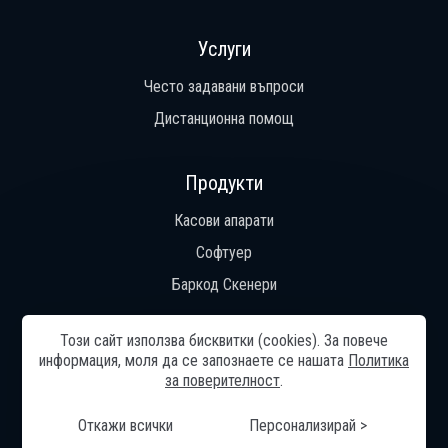
Услуги
Често задавани въпроси
Дистанционна помощ
Продукти
Касови апарати
Софтуер
Баркод Скенери
Този сайт използва бисквитки (cookies). За повече
информация, моля да се запознаете се нашaтa
Политика
Общи условия
Начало
Общи условия
Често задавани
за поверителност
.
въпроси
Контакти
Реализирани проекти
Помощ
Дистанционна помощ
Онлайн разрешаване на спорове
Управление на бисквитките
Карта на сайта
Откажи всички
Персонализирай >
© 2024—2026 „Ди Джи Технолоджи“ ЕООД