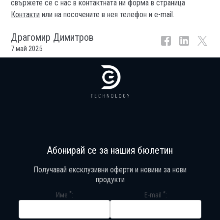
свържете се с нас в контактната ни форма в страница
Контакти
или на посочените в нея телефон и e-mail.
Драгомир Димитров
7 май 2025
Абонирай се за нашия бюлетин
Получавай ексклузивни оферти и новини за нови
продукти
*
*
Име
E-mail