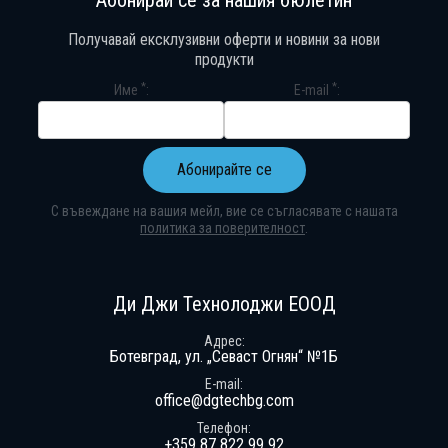
Получавай ексклузивни оферти и новини за нови
продукти
*
*
Име
E-mail
Абонирайте се
С въвеждане на вашия мейл, вие се съгласявате с нашата
политика за поверителност
.
Абонирай се за нашия бюлетин
Получавай ексклузивни оферти и н
Ди Джи Технолоджи ЕООД
Адрес
Ботевград, ул. „Севаст Огнян“ №1Б
E-mail
office@dgtechbg.com
Телефон
+359 87 822 99 92