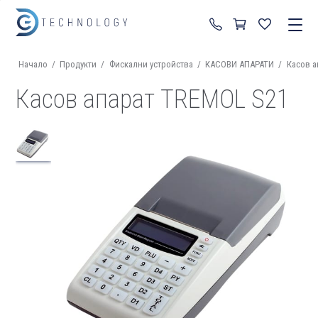
+359 87 822 99 92
Начало
/
Продукти
/
Фискални устройства
/
КАСОВИ АПАРАТИ
/
Касов а
Касов апарат TREMOL S21