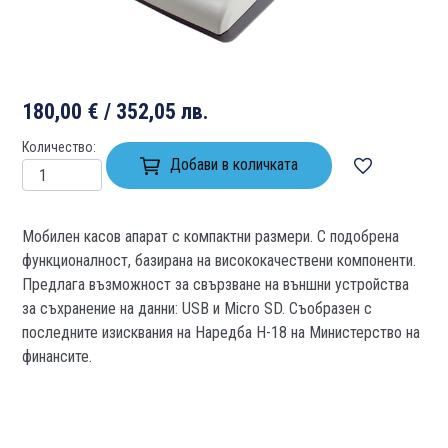
180,00 € / 352,05 лв.
Количество
Добави в количката
Мобилен касов апарат с компактни размери. С подобрена
функционалност, базирана на висококачествени компоненти.
Предлага възможност за свързване на външни устройства
за съхранение на данни: USB и Micro SD. Съобразен с
последните изисквания на Наредба Н-18 на Министерство на
финансите.
Продуктът е добавен в количката!
Изберете дали да отидете в количката или да продължите с паз